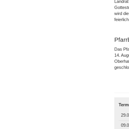
Landrat
Gottest
wird di
feierli
Pfar
Das Pfa
14. Aug
Oberhat
geschl
Term
29.0
09.0