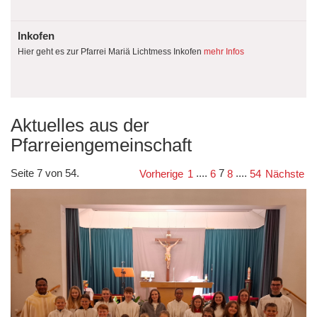
Inkofen
Hier geht es zur Pfarrei Mariä Lichtmess Inkofen
mehr Infos
Aktuelles aus der
Pfarreiengemeinschaft
Seite 7 von 54.
....
7
....
Vorherige
1
6
8
54
Nächste