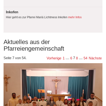
Inkofen
Hier geht es zur Pfarrei Mariä Lichtmess Inkofen
mehr Infos
Aktuelles aus der
Pfarreiengemeinschaft
Seite 7 von 54.
....
7
....
Vorherige
1
6
8
54
Nächste