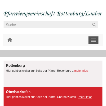
Toggle
navigati
Rottenburg
Hier geht es weiter zur Seite der Pfarrei Rottenburg...
mehr Infos
Oberhatzkofen
Hier geht es weiter zur Seite der Pfarrei Oberhatzkofen...
mehr Infos