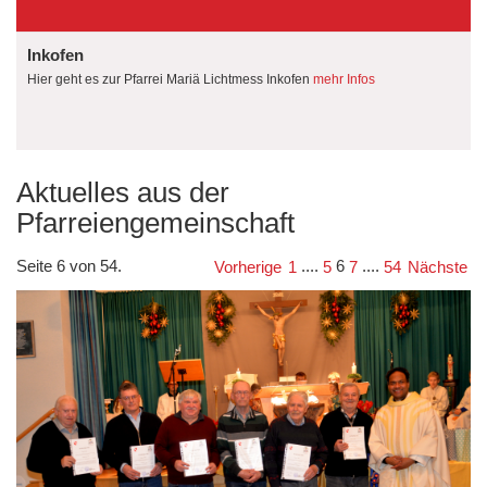
Inkofen
Hier geht es zur Pfarrei Mariä Lichtmess Inkofen
mehr Infos
Aktuelles aus der
Pfarreiengemeinschaft
Seite 6 von 54.
....
6
....
Vorherige
1
5
7
54
Nächste