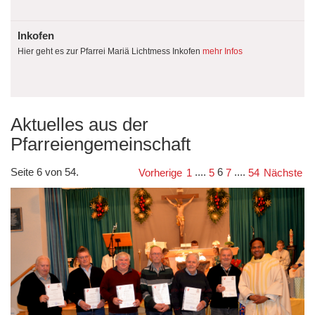
Inkofen
Hier geht es zur Pfarrei Mariä Lichtmess Inkofen
mehr Infos
Aktuelles aus der
Pfarreiengemeinschaft
Seite 6 von 54.
....
6
....
Vorherige
1
5
7
54
Nächste