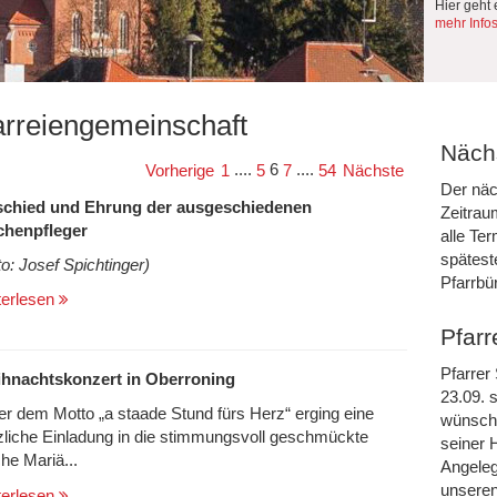
Hier geht 
mehr Info
arreiengemeinschaft
Nächs
....
6
....
Vorherige
1
5
7
54
Nächste
Der näc
chied und Ehrung der ausgeschiedenen
Zeitrau
chenpfleger
alle Te
spätest
to: Josef Spichtinger)
Pfarrbü
terlesen
Pfarr
Pfarrer
hnachtskonzert in Oberroning
23.09. s
er dem Motto „a staade Stund fürs Herz“ erging eine
wünsche
zliche Einladung in die stimmungsvoll geschmückte
seiner 
che Mariä...
Angeleg
unseren
terlesen