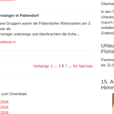
Oberhat
In den 
rnsinger in Pattendorf
Urlaubs
manch g
zwei Gruppen waren die Pattendorfer Ministranten am 3.
entfalle
uar als
Gottesd
rnsinger unterwegs und überbrachten die frohe...
terlesen
Urlau
Flori
Pastora
bis 31.0
....
6
....
Vorherige
1
5
7
54
Nächste
15. A
Himm
efe zum Download.
.2026
.2026
.2026