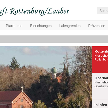
Pfarrbüros
Einrichtungen
Laiengremien
Prävention
Rotten
Hier geht 
Rottenburg
Oberha
Hier geht 
Oberhatzko
Inkofen