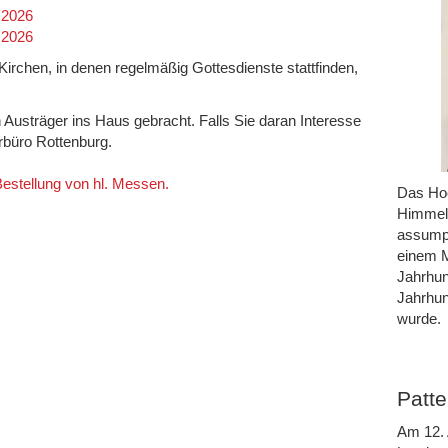
.2026
.2026
n Kirchen, in denen regelmäßig Gottesdienste stattfinden,
h Austräger ins Haus gebracht. Falls Sie daran Interesse
rrbüro Rottenburg.
 Bestellung von hl. Messen.
Das Hoc
Himmel 
assumpt
einem M
Jahrhun
Jahrhun
wurde.
Patte
Am 12. 