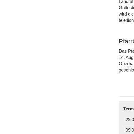
Landrat
Gottest
wird di
feierli
Pfar
Das Pfa
14. Aug
Oberhat
geschl
Term
29.0
09.0