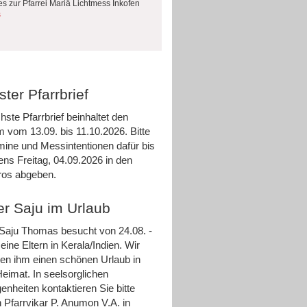
es zur Pfarrei Mariä Lichtmess Inkofen
s
ter Pfarrbrief
hste Pfarrbrief beinhaltet den
m vom 13.09. bis 11.10.2026. Bitte
rmine und Messintentionen dafür bis
ens Freitag, 04.09.2026 in den
ros abgeben.
er Saju im Urlaub
 Saju Thomas besucht von 24.08. -
eine Eltern in Kerala/Indien. Wir
n ihm einen schönen Urlaub in
Heimat. In seelsorglichen
enheiten kontaktieren Sie bitte
 Pfarrvikar P. Anumon V.A. in