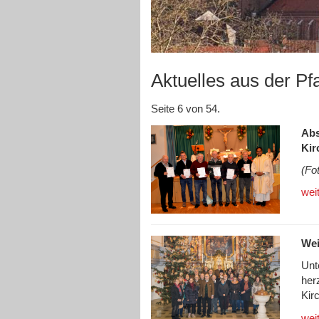
Aktuelles aus der Pf
Seite 6 von 54.
Abs
Kir
(Fo
wei
Wei
Unt
her
Kir
wei