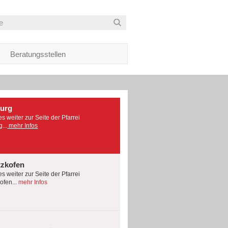
Beratungsstellen
burg
es weiter zur Seite der Pfarrei
...
mehr Infos
tzkofen
es weiter zur Seite der Pfarrei
fen...
mehr Infos