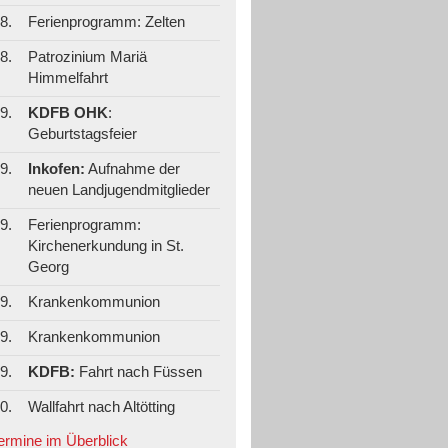
8.
Ferienprogramm: Zelten
8.
Patrozinium Mariä
Himmelfahrt
9.
KDFB OHK
:
Geburtstagsfeier
9.
Inkofen:
Aufnahme der
neuen Landjugendmitglieder
9.
Ferienprogramm:
Kirchenerkundung in St.
Georg
9.
Krankenkommunion
9.
Krankenkommunion
9.
KDFB:
Fahrt nach Füssen
0.
Wallfahrt nach Altötting
Termine im Überblick