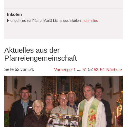
Inkofen
Hier geht es zur Pfarrei Mariä Lichtmess Inkofen
mehr Infos
Aktuelles aus der
Pfarreiengemeinschaft
Seite 52 von 54.
....
52
Vorherige
1
51
53
54
Nächste