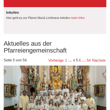
Inkofen
Hier geht es zur Pfarrei Mariä Lichtmess Inkofen
mehr Infos
Aktuelles aus der
Pfarreiengemeinschaft
Seite 5 von 54.
....
5
....
Vorherige
1
4
6
54
Nächste