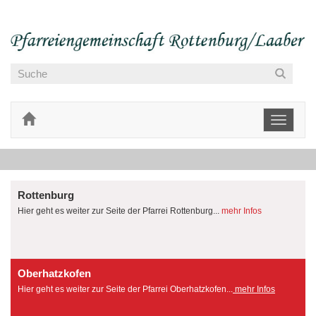
Toggle
navigati
Rottenburg
Hier geht es weiter zur Seite der Pfarrei Rottenburg...
mehr Infos
Oberhatzkofen
Hier geht es weiter zur Seite der Pfarrei Oberhatzkofen...
mehr Infos