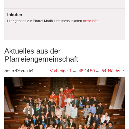
Inkofen
Hier geht es zur Pfarrei Mariä Lichtmess Inkofen
mehr Infos
Aktuelles aus der
Pfarreiengemeinschaft
Seite 49 von 54.
....
49
....
Vorherige
1
48
50
54
Nächste