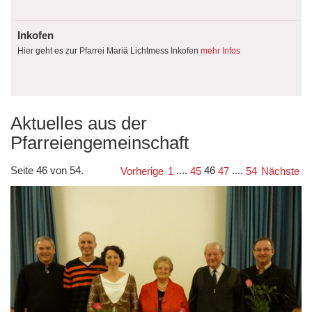
Inkofen
Hier geht es zur Pfarrei Mariä Lichtmess Inkofen
mehr Infos
Aktuelles aus der
Pfarreiengemeinschaft
Seite 46 von 54.
....
46
....
Vorherige
1
45
47
54
Nächste