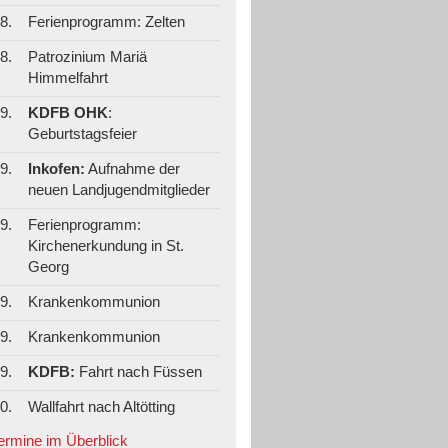
8.
Ferienprogramm: Zelten
8.
Patrozinium Mariä
Himmelfahrt
9.
KDFB OHK
:
Geburtstagsfeier
9.
Inkofen:
Aufnahme der
neuen Landjugendmitglieder
9.
Ferienprogramm:
Kirchenerkundung in St.
Georg
9.
Krankenkommunion
9.
Krankenkommunion
9.
KDFB:
Fahrt nach Füssen
0.
Wallfahrt nach Altötting
Termine im Überblick