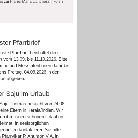
es zur Pfarrei Mariä Lichtmess Inkofen
s
ter Pfarrbrief
hste Pfarrbrief beinhaltet den
m vom 13.09. bis 11.10.2026. Bitte
rmine und Messintentionen dafür bis
ens Freitag, 04.09.2026 in den
ros abgeben.
er Saju im Urlaub
 Saju Thomas besucht von 24.08. -
eine Eltern in Kerala/Indien. Wir
n ihm einen schönen Urlaub in
Heimat. In seelsorglichen
enheiten kontaktieren Sie bitte
 Pfarrvikar P. Anumon V.A. in