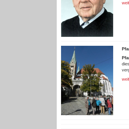
wei
Pfa
Pfa
die
ver
wei