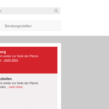
Beratungsstellen
burg
es weiter zur Seite der Pfarrei
...
mehr Infos
tzkofen
es weiter zur Seite der Pfarrei
fen...
mehr Infos