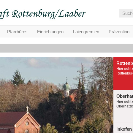
Pfarrbüros
Einrichtungen
Laiengremien
Prävention
Rotten
Hier geht 
Rottenburg
Oberha
Hier geht 
Oberhatzko
Inkofen