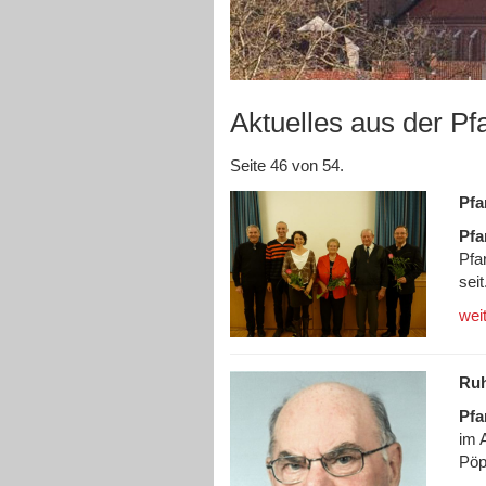
Aktuelles aus der Pf
Seite 46 von 54.
Pfa
Pfa
Pfa
seit
wei
Ruh
Pfa
im 
Pöpp