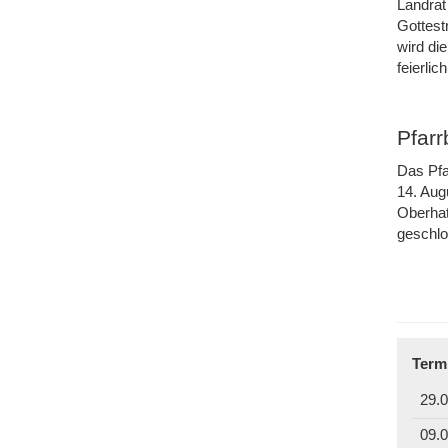
Landrat
Gottest
wird di
feierli
Pfar
Das Pfa
14. Aug
Oberhat
geschl
Term
29.0
09.0