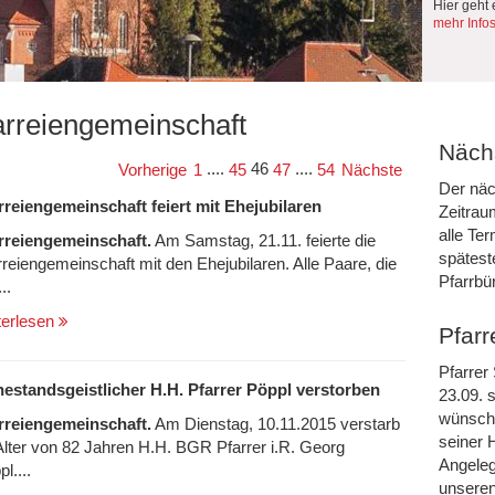
Hier geht 
mehr Info
arreiengemeinschaft
Nächs
....
46
....
Vorherige
1
45
47
54
Nächste
Der näc
rreiengemeinschaft feiert mit Ehejubilaren
Zeitrau
alle Te
rreiengemeinschaft.
Am Samstag, 21.11. feierte die
spätest
rreiengemeinschaft mit den Ehejubilaren. Alle Paare, die
Pfarrbü
...
terlesen
Pfarr
Pfarrer
estandsgeistlicher H.H. Pfarrer Pöppl verstorben
23.09. s
wünsche
rreiengemeinschaft.
Am Dienstag, 10.11.2015 verstarb
seiner 
Alter von 82 Jahren H.H. BGR Pfarrer i.R. Georg
Angeleg
l....
unseren