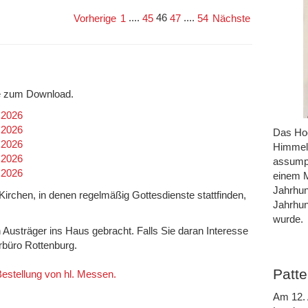
....
46
....
Vorherige
1
45
47
54
Nächste
efe zum Download.
.2026
.2026
Das Hoc
.2026
Himmel 
.2026
assumpt
.2026
einem M
Jahrhun
n Kirchen, in denen regelmäßig Gottesdienste stattfinden,
Jahrhun
wurde.
h Austräger ins Haus gebracht. Falls Sie daran Interesse
rrbüro Rottenburg.
Patte
 Bestellung von hl. Messen.
Am 12. 