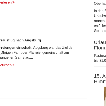
terlesen
Oberhat
In den 
Urlaubs
manch g
entfalle
Gottesd
rrausflug nach Augsburg
Urlau
Flori
rreiengemeinschaft.
Augsburg war das Ziel der
sjährigen Fahrt der Pfarreiengemeinschaft am
Pastora
gangenen Samstag,...
bis 31.0
terlesen
15. A
Himm