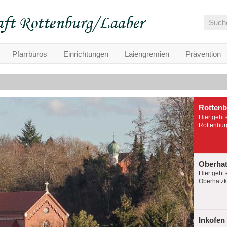
Pfarrbüros
Einrichtungen
Laiengremien
Prävention
Rotten
Hier geht 
Rottenburg
Oberha
Hier geht 
Oberhatzko
Inkofen