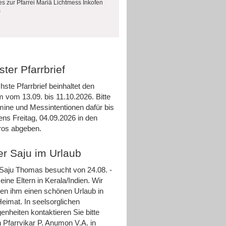
es zur Pfarrei Mariä Lichtmess Inkofen
s
ter Pfarrbrief
hste Pfarrbrief beinhaltet den
m vom 13.09. bis 11.10.2026. Bitte
rmine und Messintentionen dafür bis
ens Freitag, 04.09.2026 in den
ros abgeben.
er Saju im Urlaub
 Saju Thomas besucht von 24.08. -
eine Eltern in Kerala/Indien. Wir
n ihm einen schönen Urlaub in
Heimat. In seelsorglichen
enheiten kontaktieren Sie bitte
 Pfarrvikar P. Anumon V.A. in