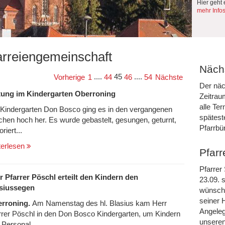
Hier geht 
mehr Info
arreiengemeinschaft
Nächs
....
45
....
Vorherige
1
44
46
54
Nächste
Der näc
tung im Kindergarten Oberroning
Zeitrau
alle Te
Kindergarten Don Bosco ging es in den vergangenen
spätest
hen hoch her. Es wurde gebastelt, gesungen, geturnt,
Pfarrbü
riert...
terlesen
Pfarr
Pfarrer
r Pfarrer Pöschl erteilt den Kindern den
23.09. s
siussegen
wünsche
seiner 
rroning.
Am Namenstag des hl. Blasius kam Herr
Angeleg
rrer Pöschl in den Don Bosco Kindergarten, um Kindern
unseren
 Personal...