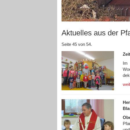
Aktuelles aus der Pf
Seite 45 von 54.
Zei
Im 
Woc
deko
wei
Her
Bla
Obe
Pfa
und