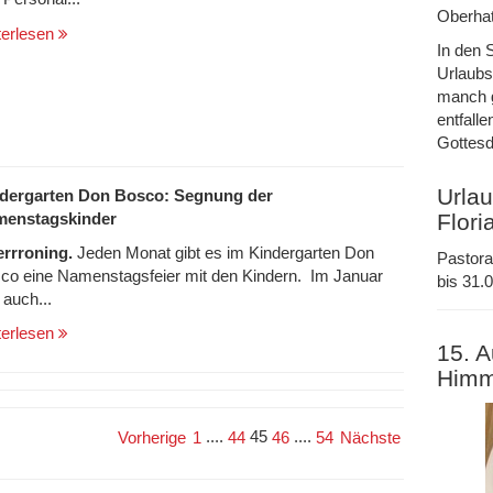
Oberhat
terlesen
In den 
Urlaubs
manch g
entfalle
Gottesd
Urlau
dergarten Don Bosco: Segnung der
enstagskinder
Flori
rrroning.
Jeden Monat gibt es im Kindergarten Don
Pastora
co eine Namenstagsfeier mit den Kindern. Im Januar
bis 31.0
 auch...
terlesen
15. A
Himm
....
45
....
Vorherige
1
44
46
54
Nächste