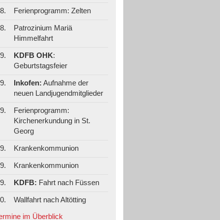
8.
Ferienprogramm: Zelten
8.
Patrozinium Mariä
Himmelfahrt
9.
KDFB OHK
:
Geburtstagsfeier
9.
Inkofen:
Aufnahme der
neuen Landjugendmitglieder
9.
Ferienprogramm:
Kirchenerkundung in St.
Georg
9.
Krankenkommunion
9.
Krankenkommunion
9.
KDFB:
Fahrt nach Füssen
0.
Wallfahrt nach Altötting
Termine im Überblick