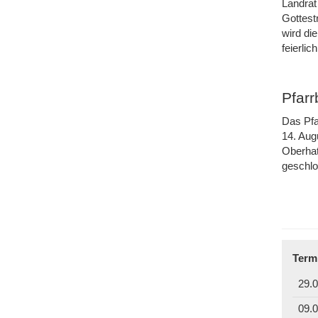
Landrat
Gottest
wird di
feierli
Pfar
Das Pfa
14. Aug
Oberhat
geschl
Term
29.0
09.0