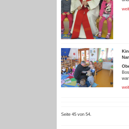
wei
Kin
Nam
Obe
Bos
war
wei
Seite 45 von 54.