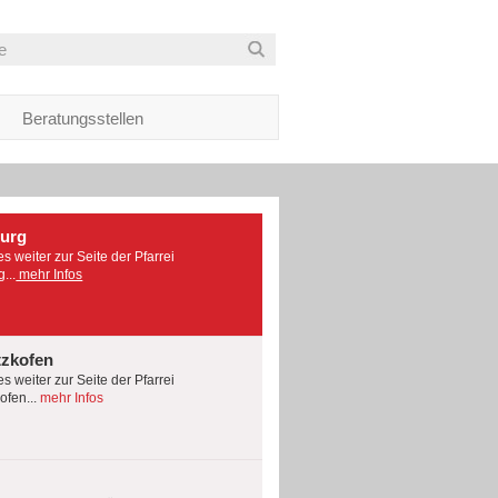
Beratungsstellen
burg
es weiter zur Seite der Pfarrei
...
mehr Infos
tzkofen
es weiter zur Seite der Pfarrei
fen...
mehr Infos