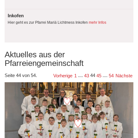
Inkofen
Hier geht es zur Pfarrei Mariä Lichtmess Inkofen
mehr Infos
Aktuelles aus der
Pfarreiengemeinschaft
Seite 44 von 54.
....
44
....
Vorherige
1
43
45
54
Nächste