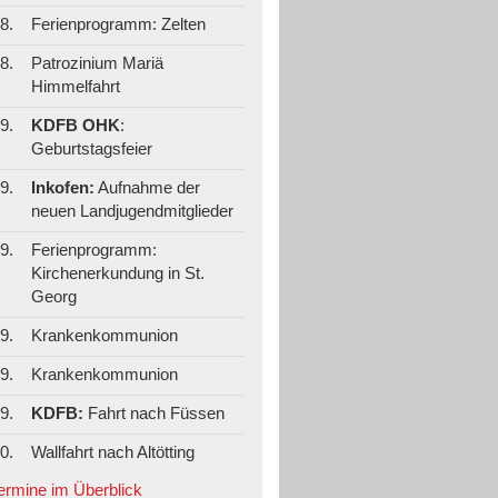
8.
Ferienprogramm: Zelten
8.
Patrozinium Mariä
Himmelfahrt
9.
KDFB OHK
:
Geburtstagsfeier
9.
Inkofen:
Aufnahme der
neuen Landjugendmitglieder
9.
Ferienprogramm:
Kirchenerkundung in St.
Georg
9.
Krankenkommunion
9.
Krankenkommunion
9.
KDFB:
Fahrt nach Füssen
0.
Wallfahrt nach Altötting
Termine im Überblick