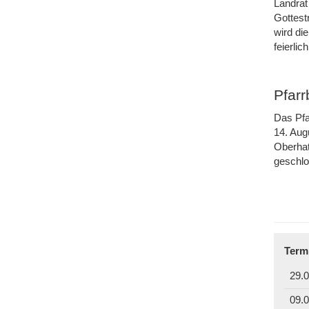
Landrat
Gottest
wird di
feierli
Pfar
Das Pfa
14. Aug
Oberhat
geschl
Term
29.0
09.0