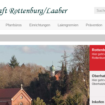
Pfarrbüros
Einrichtungen
Laiengremien
Prävention
Rotten
Hier geht 
Rottenburg
Oberha
Hier geht 
Oberhatzko
Inkofen