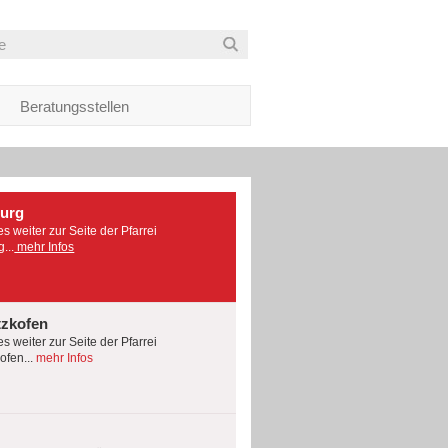
Beratungsstellen
burg
es weiter zur Seite der Pfarrei
...
mehr Infos
tzkofen
es weiter zur Seite der Pfarrei
fen...
mehr Infos