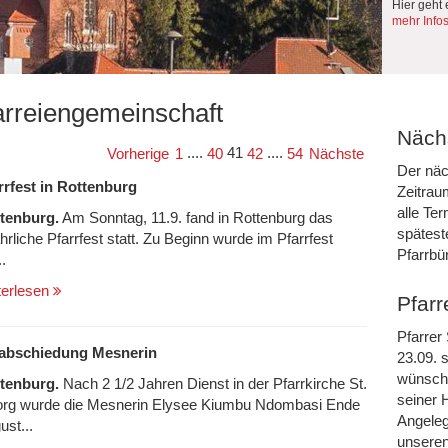
Hier geht 
mehr Info
arreiengemeinschaft
Nächs
....
41
....
Vorherige
1
40
42
54
Nächste
Der näc
rrfest in Rottenburg
Zeitrau
alle Te
tenburg.
Am Sonntag, 11.9. fand in Rottenburg das
spätest
ährliche Pfarrfest statt. Zu Beginn wurde im Pfarrfest
Pfarrbü
..
terlesen
Pfarr
Pfarrer
abschiedung Mesnerin
23.09. s
wünsche
tenburg.
Nach 2 1/2 Jahren Dienst in der Pfarrkirche St.
seiner 
rg wurde die Mesnerin Elysee Kiumbu Ndombasi Ende
Angeleg
ust...
unseren