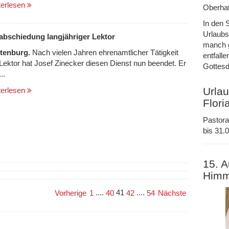
terlesen
Oberhat
In den 
Urlaubs
abschiedung langjähriger Lektor
manch g
tenburg.
Nach vielen Jahren ehrenamtlicher Tätigkeit
entfalle
 Lektor hat Josef Zinecker diesen Dienst nun beendet. Er
Gottesd
..
Urlau
terlesen
Flori
Pastora
bis 31.0
15. A
Himm
....
41
....
Vorherige
1
40
42
54
Nächste