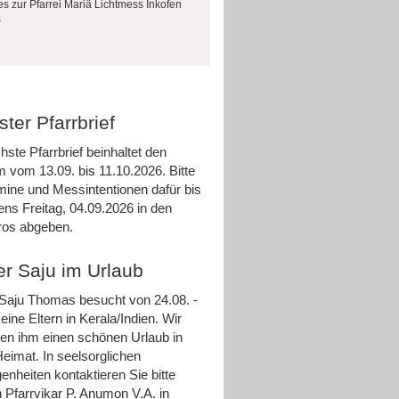
es zur Pfarrei Mariä Lichtmess Inkofen
s
ter Pfarrbrief
hste Pfarrbrief beinhaltet den
m vom 13.09. bis 11.10.2026. Bitte
rmine und Messintentionen dafür bis
ens Freitag, 04.09.2026 in den
ros abgeben.
er Saju im Urlaub
 Saju Thomas besucht von 24.08. -
eine Eltern in Kerala/Indien. Wir
n ihm einen schönen Urlaub in
Heimat. In seelsorglichen
enheiten kontaktieren Sie bitte
 Pfarrvikar P. Anumon V.A. in