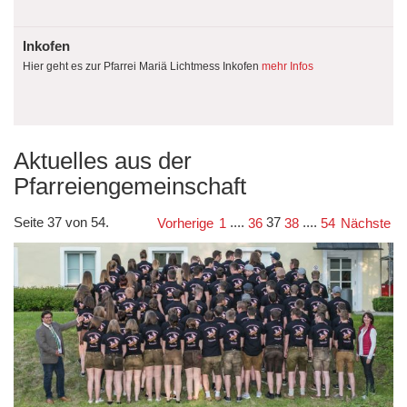
Inkofen
Hier geht es zur Pfarrei Mariä Lichtmess Inkofen
mehr Infos
Aktuelles aus der
Pfarreiengemeinschaft
Seite 37 von 54.
....
37
....
Vorherige
1
36
38
54
Nächste