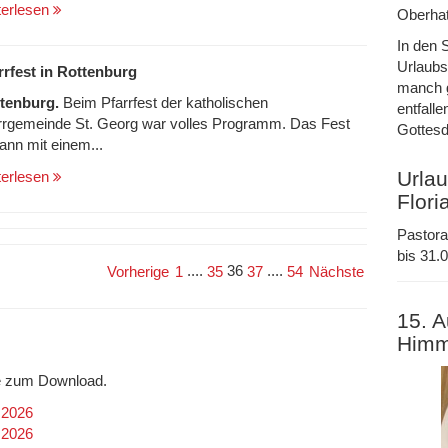
terlesen
Oberhat
In den 
Urlaubs
rrfest in Rottenburg
manch g
tenburg.
Beim Pfarrfest der katholischen
entfalle
rrgemeinde St. Georg war volles Programm. Das Fest
Gottesd
ann mit einem...
Urlau
terlesen
Flori
Pastora
bis 31.0
....
36
....
Vorherige
1
35
37
54
Nächste
15. A
Himm
efe zum Download.
.2026
.2026