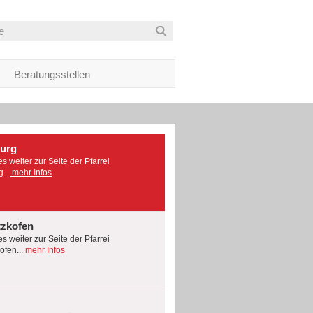
Beratungsstellen
burg
es weiter zur Seite der Pfarrei
...
mehr Infos
tzkofen
es weiter zur Seite der Pfarrei
fen...
mehr Infos