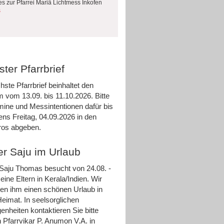
es zur Pfarrei Mariä Lichtmess Inkofen
s
ter Pfarrbrief
hste Pfarrbrief beinhaltet den
m vom 13.09. bis 11.10.2026. Bitte
rmine und Messintentionen dafür bis
ens Freitag, 04.09.2026 in den
ros abgeben.
er Saju im Urlaub
 Saju Thomas besucht von 24.08. -
eine Eltern in Kerala/Indien. Wir
n ihm einen schönen Urlaub in
Heimat. In seelsorglichen
enheiten kontaktieren Sie bitte
 Pfarrvikar P. Anumon V.A. in