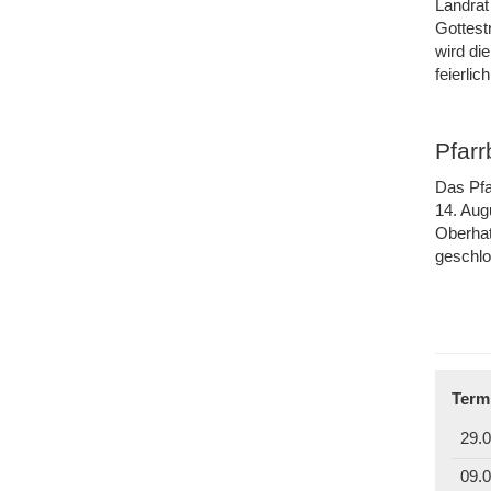
Landrat
Gottest
wird di
feierli
Pfar
Das Pfa
14. Aug
Oberhat
geschl
Term
29.0
09.0