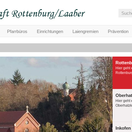
Pfarrbüros
Einrichtungen
Laiengremien
Prävention
Rotten
Hier geht 
Rottenburg
Oberha
Hier geht 
Oberhatzko
Inkofen