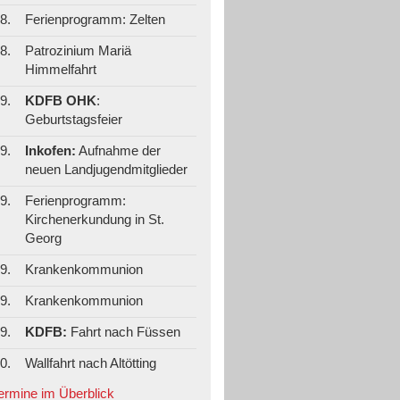
8.
Ferienprogramm: Zelten
8.
Patrozinium Mariä
Himmelfahrt
9.
KDFB OHK
:
Geburtstagsfeier
9.
Inkofen:
Aufnahme der
neuen Landjugendmitglieder
9.
Ferienprogramm:
Kirchenerkundung in St.
Georg
9.
Krankenkommunion
9.
Krankenkommunion
9.
KDFB:
Fahrt nach Füssen
0.
Wallfahrt nach Altötting
Termine im Überblick