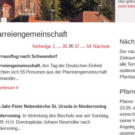
Hier geht 
mehr Info
arreiengemeinschaft
Nächs
....
36
....
Vorherige
1
35
37
54
Nächste
Der näc
rrausflug nach Schwandorf
Zeitrau
alle Te
rreiengemeinschaft.
Am Tag der Deutschen Einheit
spätest
hten sich 55 Personen aus der Pfarreiengemeinschaft
Pfarrbü
inander...
terlesen
Pfarr
Pfarrer
-Jahr-Feier Nebenkirche St. Ursula in Niederroning
23.09. s
wünsche
derroning.
In Vertretung des Bischofs war am Sonntag,
seiner 
09. H.H. Domkapitular Johann Neumüller nach
Angeleg
derroning...
unseren