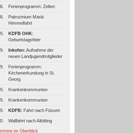
8.
Ferienprogramm: Zelten
8.
Patrozinium Mariä
Himmelfahrt
9.
KDFB OHK
:
Geburtstagsfeier
9.
Inkofen:
Aufnahme der
neuen Landjugendmitglieder
9.
Ferienprogramm:
Kirchenerkundung in St.
Georg
9.
Krankenkommunion
9.
Krankenkommunion
9.
KDFB:
Fahrt nach Füssen
0.
Wallfahrt nach Altötting
Termine im Überblick