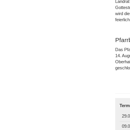
Landrat
Gottest
wird di
feierli
Pfar
Das Pfa
14. Aug
Oberhat
geschl
Term
29.0
09.0