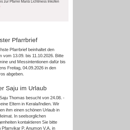
es zur Pfarrei Mariä Lichtmess Inkofen
s
ter Pfarrbrief
hste Pfarrbrief beinhaltet den
m vom 13.09. bis 11.10.2026. Bitte
rmine und Messintentionen dafür bis
ens Freitag, 04.09.2026 in den
ros abgeben.
er Saju im Urlaub
 Saju Thomas besucht von 24.08. -
eine Eltern in Kerala/Indien. Wir
n ihm einen schönen Urlaub in
Heimat. In seelsorglichen
enheiten kontaktieren Sie bitte
 Pfarrvikar P. Anumon V.A. in