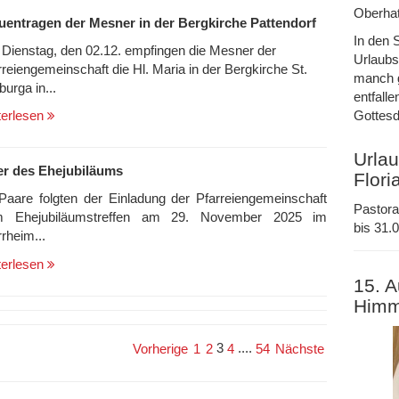
Oberhat
uentragen der Mesner in der Bergkirche Pattendorf
In den 
Dienstag, den 02.12. empfingen die Mesner der
Urlaubs
rreiengemeinschaft die Hl. Maria in der Bergkirche St.
manch g
burga in...
entfalle
Gottesd
terlesen
Urlau
er des Ehejubiläums
Flori
Paare folgten der Einladung der Pfarreiengemeinschaft
Pastora
m Ehejubiläumstreffen am 29. November 2025 im
bis 31.0
rrheim...
terlesen
15. A
Himm
3
....
Vorherige
1
2
4
54
Nächste