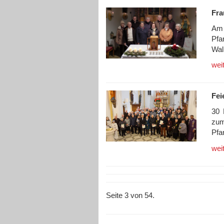
Fra
Am 
Pfa
Wal
wei
Fei
30 
zu
Pfa
wei
Seite 3 von 54.