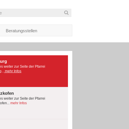
Beratungsstellen
burg
es weiter zur Seite der Pfarrei
...
mehr Infos
tzkofen
es weiter zur Seite der Pfarrei
fen...
mehr Infos