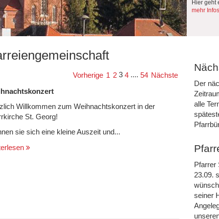
Hier geht 
mehr Info
arreiengemeinschaft
Nächs
3
....
Vorherige
1
2
4
54
Nächste
Der näc
hnachtskonzert
Zeitrau
alle Te
zlich Willkommen zum Weihnachtskonzert in der
spätest
rrkirche St. Georg!
Pfarrbü
nen sie sich eine kleine Auszeit und...
Pfarr
terlesen
Pfarrer
23.09. s
wünsche
seiner 
Angeleg
unseren