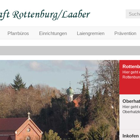
Pfarrbüros
Einrichtungen
Laiengremien
Prävention
Rotten
Hier geht 
Rottenburg
Oberha
Hier geht 
Oberhatzko
Inkofen