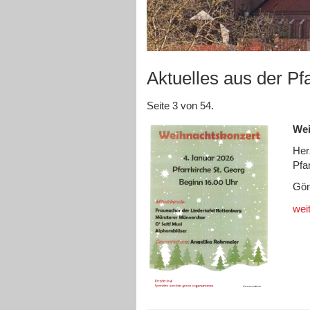
Aktuelles aus der Pf
Seite 3 von 54.
Wei
Her
Pfa
Gön
wei