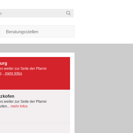
Beratungsstellen
burg
es weiter zur Seite der Pfarrei
...
mehr Infos
tzkofen
es weiter zur Seite der Pfarrei
fen...
mehr Infos