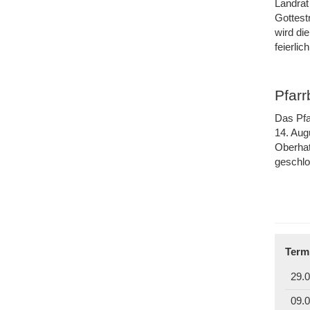
Landrat
Gottest
wird di
feierli
Pfar
Das Pfa
14. Aug
Oberhat
geschl
Term
29.0
09.0