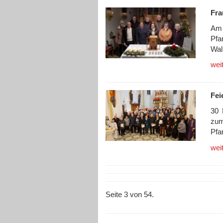
Fra
Am 
Pfa
Wal
wei
Fei
30 
zu
Pfa
wei
Seite 3 von 54.