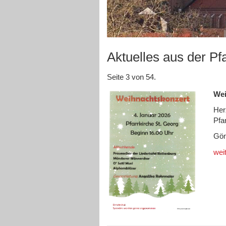
Aktuelles aus der Pf
Seite 3 von 54.
Wei
Her
Pfa
Gön
wei