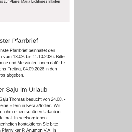
es zur Pfarrei Mariä Lichtmess Inkofen
s
ter Pfarrbrief
hste Pfarrbrief beinhaltet den
m vom 13.09. bis 11.10.2026. Bitte
rmine und Messintentionen dafür bis
ens Freitag, 04.09.2026 in den
ros abgeben.
er Saju im Urlaub
 Saju Thomas besucht von 24.08. -
eine Eltern in Kerala/Indien. Wir
n ihm einen schönen Urlaub in
Heimat. In seelsorglichen
enheiten kontaktieren Sie bitte
 Pfarrvikar P. Anumon V.A. in