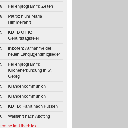
8.
Ferienprogramm: Zelten
8.
Patrozinium Mariä
Himmelfahrt
9.
KDFB OHK
:
Geburtstagsfeier
9.
Inkofen:
Aufnahme der
neuen Landjugendmitglieder
9.
Ferienprogramm:
Kirchenerkundung in St.
Georg
9.
Krankenkommunion
9.
Krankenkommunion
9.
KDFB:
Fahrt nach Füssen
0.
Wallfahrt nach Altötting
Termine im Überblick