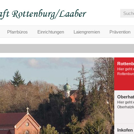
Pfarrbüros
Einrichtungen
Laiengremien
Prävention
Rotten
Hier geht 
Rottenburg
Oberha
Hier geht 
Oberhatzko
Inkofen