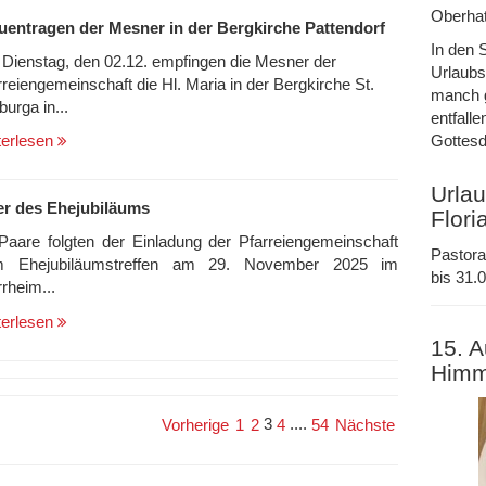
Oberhat
uentragen der Mesner in der Bergkirche Pattendorf
In den 
Dienstag, den 02.12. empfingen die Mesner der
Urlaubs
rreiengemeinschaft die Hl. Maria in der Bergkirche St.
manch g
burga in...
entfalle
Gottesd
terlesen
Urlau
er des Ehejubiläums
Flori
Paare folgten der Einladung der Pfarreiengemeinschaft
Pastora
m Ehejubiläumstreffen am 29. November 2025 im
bis 31.0
rrheim...
terlesen
15. A
Himm
3
....
Vorherige
1
2
4
54
Nächste