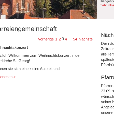
Hier geht 
mehr Info
arreiengemeinschaft
Nächs
3
....
Vorherige
1
2
4
54
Nächste
Der näc
hnachtskonzert
Zeitrau
alle Te
zlich Willkommen zum Weihnachtskonzert in der
spätest
rrkirche St. Georg!
Pfarrbü
nen sie sich eine kleine Auszeit und...
Pfarr
terlesen
Pfarrer
23.09. s
wünsche
seiner 
Angeleg
unseren