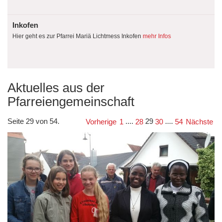
Inkofen
Hier geht es zur Pfarrei Mariä Lichtmess Inkofen
mehr Infos
Aktuelles aus der
Pfarreiengemeinschaft
Seite 29 von 54.
....
29
....
Vorherige
1
28
30
54
Nächste