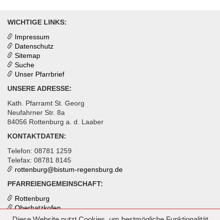
WICHTIGE LINKS:
Impressum
Datenschutz
Sitemap
Suche
Unser Pfarrbrief
UNSERE ADRESSE:
Kath. Pfarramt St. Georg
Neufahrner Str. 8a
84056 Rottenburg a. d. Laaber
KONTAKTDATEN:
Telefon: 08781 1259
Telefax: 08781 8145
rottenburg@
bistum-regensburg.de
PFARREIENGEMEINSCHAFT:
Rottenburg
Oberhatzkofen
Inkofen
Diese Website nutzt Cookies, um bestmögliche Funktionalität