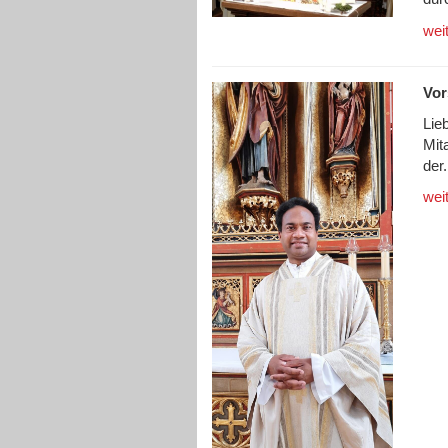
wei
Vor
Lieb
Mit
der.
wei