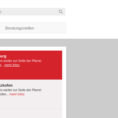
Beratungsstellen
burg
es weiter zur Seite der Pfarrei
...
mehr Infos
tzkofen
es weiter zur Seite der Pfarrei
fen...
mehr Infos