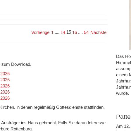
....
15
....
Vorherige
1
14
16
54
Nächste
Das Hoc
Himmel 
efe zum Download.
assumpt
.2026
einem M
.2026
Jahrhun
.2026
Jahrhun
.2026
wurde.
.2026
n Kirchen, in denen regelmäßig Gottesdienste stattfinden,
Patte
h Austräger ins Haus gebracht. Falls Sie daran Interesse
Am 12. 
rrbüro Rottenburg.