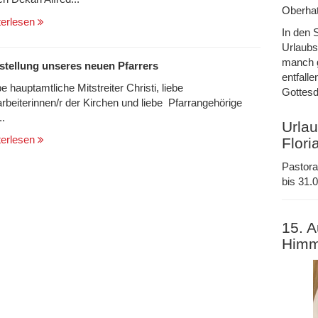
Oberhat
terlesen
In den 
Urlaubs
manch g
stellung unseres neuen Pfarrers
entfalle
e hauptamtliche Mitstreiter Christi, liebe
Gottesd
arbeiterinnen/r der Kirchen und liebe Pfarrangehörige
..
Urlau
terlesen
Flori
Pastora
bis 31.0
15. A
Himm