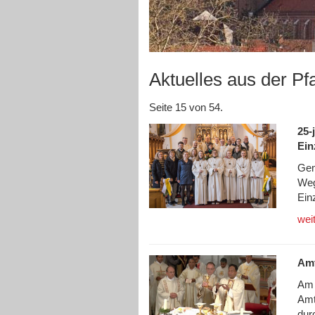
Aktuelles aus der Pf
Seite 15 von 54.
25-
Ei
Gem
Weg
Ein
wei
Amt
Am 
Amt
dur