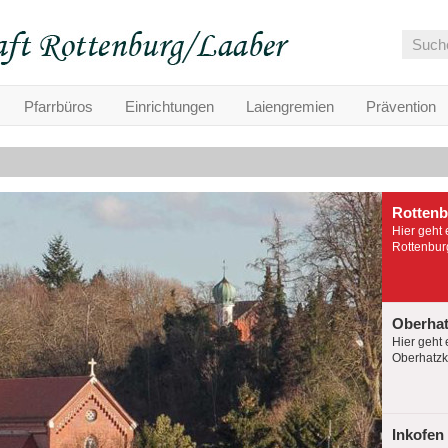
Pfarrbüros
Einrichtungen
Laiengremien
Prävention
Rotten
Hier geht 
Rottenburg
Oberha
Hier geht 
Oberhatzko
Inkofen