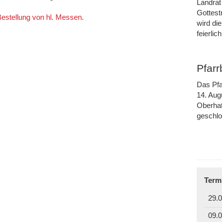
Landrat
Gottest
 Bestellung von hl. Messen.
wird di
feierli
Pfar
Das Pfa
14. Aug
Oberhat
geschl
Term
29.0
09.0