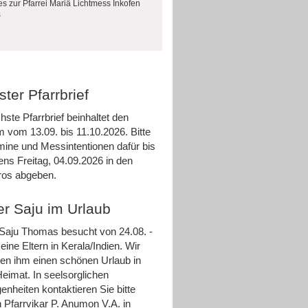
es zur Pfarrei Mariä Lichtmess Inkofen
s
ter Pfarrbrief
hste Pfarrbrief beinhaltet den
m vom 13.09. bis 11.10.2026. Bitte
rmine und Messintentionen dafür bis
ens Freitag, 04.09.2026 in den
ros abgeben.
er Saju im Urlaub
 Saju Thomas besucht von 24.08. -
eine Eltern in Kerala/Indien. Wir
n ihm einen schönen Urlaub in
Heimat. In seelsorglichen
enheiten kontaktieren Sie bitte
 Pfarrvikar P. Anumon V.A. in