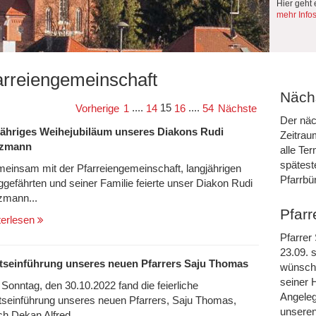
Hier geht 
mehr Info
arreiengemeinschaft
Nächs
....
15
....
Vorherige
1
14
16
54
Nächste
Der näc
jähriges Weihejubiläum unseres Diakons Rudi
Zeitrau
nzmann
alle Te
spätest
einsam mit der Pfarreiengemeinschaft, langjährigen
Pfarrbü
gefährten und seiner Familie feierte unser Diakon Rudi
zmann...
Pfarr
terlesen
Pfarrer
23.09. s
seinführung unseres neuen Pfarrers Saju Thomas
wünsche
seiner 
Sonntag, den 30.10.2022 fand die feierliche
Angeleg
seinführung unseres neuen Pfarrers, Saju Thomas,
unseren
ch Dekan Alfred...