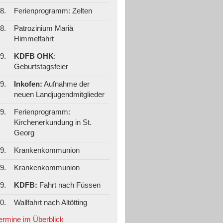
8.
Ferienprogramm: Zelten
8.
Patrozinium Mariä
Himmelfahrt
9.
KDFB OHK
:
Geburtstagsfeier
9.
Inkofen:
Aufnahme der
neuen Landjugendmitglieder
9.
Ferienprogramm:
Kirchenerkundung in St.
Georg
9.
Krankenkommunion
9.
Krankenkommunion
9.
KDFB:
Fahrt nach Füssen
0.
Wallfahrt nach Altötting
Termine im Überblick