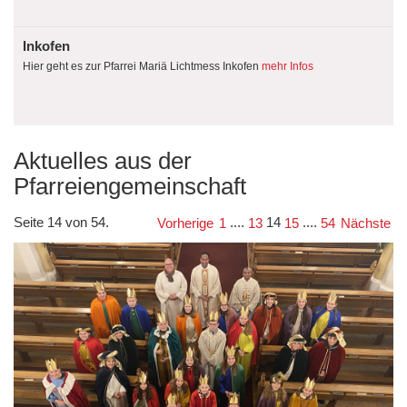
Inkofen
Hier geht es zur Pfarrei Mariä Lichtmess Inkofen
mehr Infos
Aktuelles aus der
Pfarreiengemeinschaft
Seite 14 von 54.
....
14
....
Vorherige
1
13
15
54
Nächste