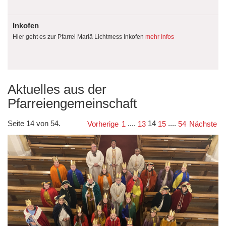
Inkofen
Hier geht es zur Pfarrei Mariä Lichtmess Inkofen
mehr Infos
Aktuelles aus der
Pfarreiengemeinschaft
Seite 14 von 54.
....
14
....
Vorherige
1
13
15
54
Nächste