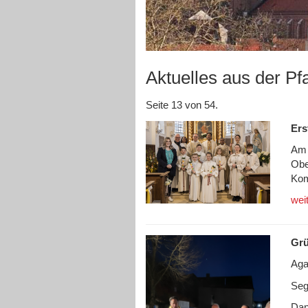
Aktuelles aus der Pf
Seite 13 von 54.
Ers
Am 
Obe
Kom
wei
Grü
Aga
Seg
Dan