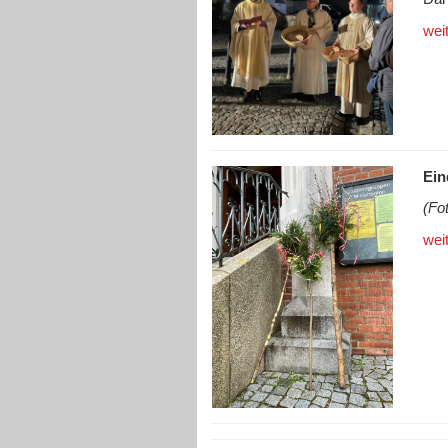
wei
Ein
(Fo
wei