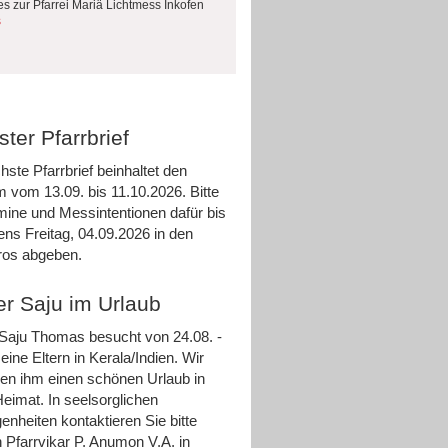
es zur Pfarrei Mariä Lichtmess Inkofen
s
ter Pfarrbrief
hste Pfarrbrief beinhaltet den
m vom 13.09. bis 11.10.2026. Bitte
rmine und Messintentionen dafür bis
ens Freitag, 04.09.2026 in den
ros abgeben.
er Saju im Urlaub
 Saju Thomas besucht von 24.08. -
eine Eltern in Kerala/Indien. Wir
n ihm einen schönen Urlaub in
Heimat. In seelsorglichen
enheiten kontaktieren Sie bitte
 Pfarrvikar P. Anumon V.A. in