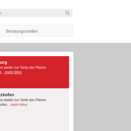
Beratungsstellen
burg
es weiter zur Seite der Pfarrei
...
mehr Infos
tzkofen
es weiter zur Seite der Pfarrei
fen...
mehr Infos