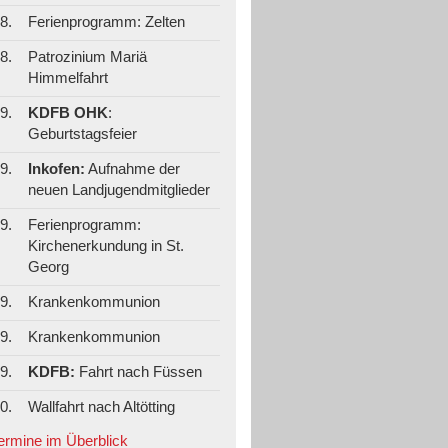
8.
Ferienprogramm: Zelten
8.
Patrozinium Mariä
Himmelfahrt
9.
KDFB OHK
:
Geburtstagsfeier
9.
Inkofen:
Aufnahme der
neuen Landjugendmitglieder
9.
Ferienprogramm:
Kirchenerkundung in St.
Georg
9.
Krankenkommunion
9.
Krankenkommunion
9.
KDFB:
Fahrt nach Füssen
0.
Wallfahrt nach Altötting
Termine im Überblick