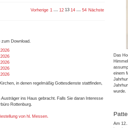
....
13
....
Vorherige
1
12
14
54
Nächste
efe zum Download.
.2026
Das Hoc
.2026
Himmel 
.2026
assumpt
.2026
einem M
.2026
Jahrhun
n Kirchen, in denen regelmäßig Gottesdienste stattfinden,
Jahrhun
wurde.
h Austräger ins Haus gebracht. Falls Sie daran Interesse
rrbüro Rottenburg.
Patte
 Bestellung von hl. Messen.
Am 12. 