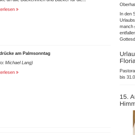
Oberhat
terlesen
In den 
Urlaubs
manch g
entfalle
Gottesd
Urlau
drücke am Palmsonntag
Flori
to: Michael Lang)
Pastora
terlesen
bis 31.0
15. A
Himm