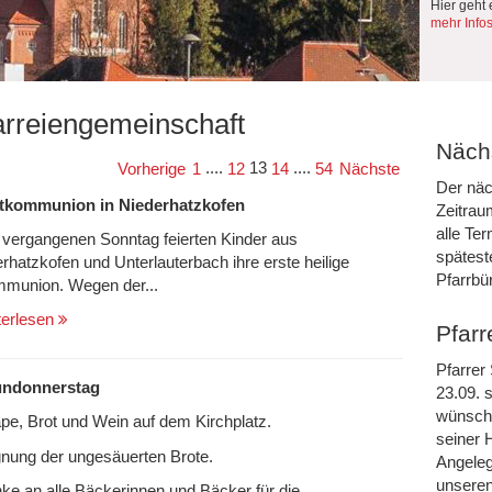
Hier geht 
mehr Info
arreiengemeinschaft
Nächs
....
13
....
Vorherige
1
12
14
54
Nächste
Der näc
tkommunion in Niederhatzkofen
Zeitrau
alle Te
vergangenen Sonntag feierten Kinder aus
spätest
rhatzkofen und Unterlauterbach ihre erste heilige
Pfarrbü
munion. Wegen der...
terlesen
Pfarr
Pfarrer
ndonnerstag
23.09. s
wünsche
pe, Brot und Wein auf dem Kirchplatz.
seiner 
nung der ungesäuerten Brote.
Angeleg
unseren
ke an alle Bäckerinnen und Bäcker für die...