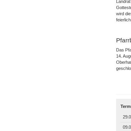
Landrat
Gottest
wird di
feierli
Pfar
Das Pfa
14. Aug
Oberhat
geschl
Term
29.0
09.0