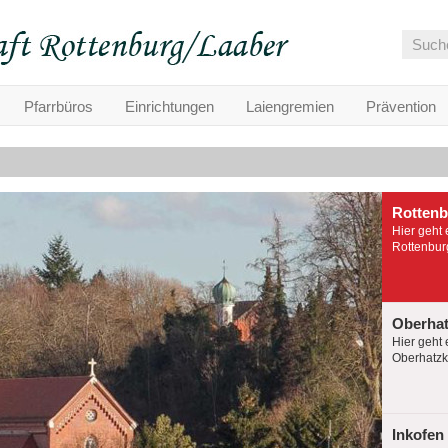
Pfarrbüros
Einrichtungen
Laiengremien
Prävention
Rotten
Hier geht 
Rottenburg
Oberha
Hier geht 
Oberhatzko
Inkofen