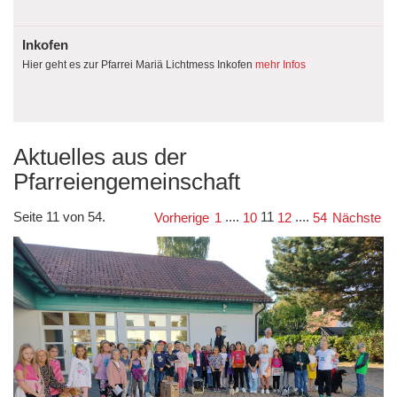
Inkofen
Hier geht es zur Pfarrei Mariä Lichtmess Inkofen
mehr Infos
Aktuelles aus der
Pfarreiengemeinschaft
Seite 11 von 54.
....
11
....
Vorherige
1
10
12
54
Nächste