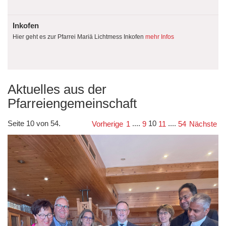
Inkofen
Hier geht es zur Pfarrei Mariä Lichtmess Inkofen
mehr Infos
Aktuelles aus der
Pfarreiengemeinschaft
Seite 10 von 54.
....
10
....
Vorherige
1
9
11
54
Nächste