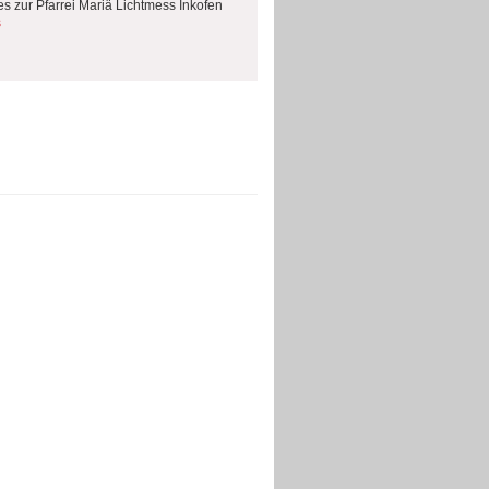
es zur Pfarrei Mariä Lichtmess Inkofen
s