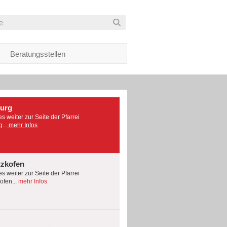
Beratungsstellen
burg
es weiter zur Seite der Pfarrei
...
mehr Infos
tzkofen
es weiter zur Seite der Pfarrei
fen...
mehr Infos