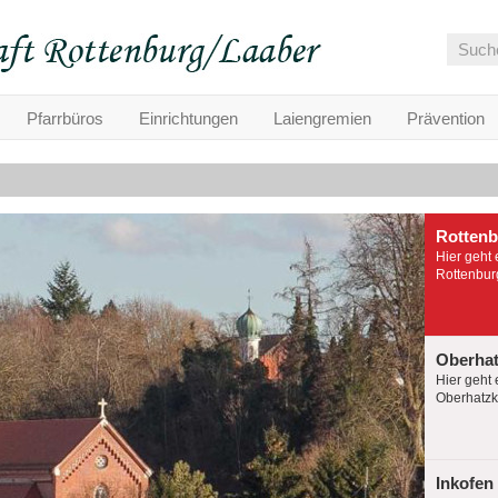
Pfarrbüros
Einrichtungen
Laiengremien
Prävention
Rotten
Hier geht 
Rottenburg
Oberha
Hier geht 
Oberhatzko
Inkofen