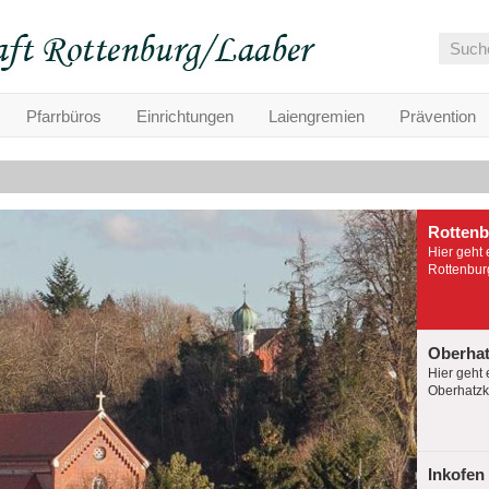
Pfarrbüros
Einrichtungen
Laiengremien
Prävention
Rotten
Hier geht 
Rottenburg
Oberha
Hier geht 
Oberhatzko
Inkofen