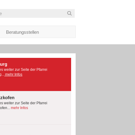
Beratungsstellen
burg
es weiter zur Seite der Pfarrei
...
mehr Infos
tzkofen
es weiter zur Seite der Pfarrei
fen...
mehr Infos