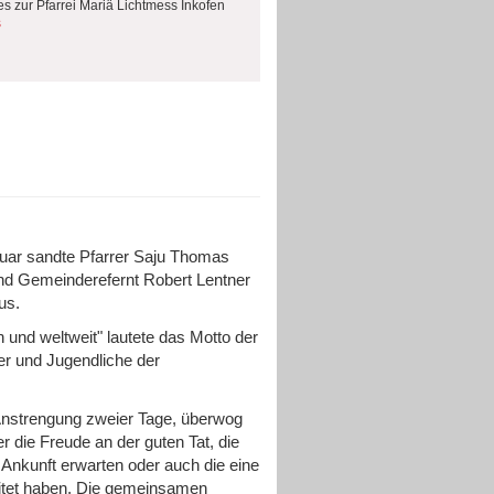
es zur Pfarrei Mariä Lichtmess Inkofen
s
nuar sandte Pfarrer Saju Thomas
und Gemeinderefernt Robert Lentner
aus.
und weltweit" lautete das Motto der
der und Jugendliche der
 Anstrengung zweier Tage, überwog
r die Freude an der guten Tat, die
Ankunft erwarten oder auch die eine
eitet haben. Die gemeinsamen