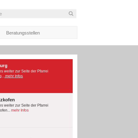
Beratungsstellen
burg
es weiter zur Seite der Pfarrei
...
mehr Infos
tzkofen
es weiter zur Seite der Pfarrei
fen...
mehr Infos