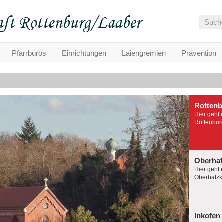
Pfarrbüros
Einrichtungen
Laiengremien
Prävention
Rotten
Hier geht 
Rottenburg
Oberha
Hier geht 
Oberhatzko
Inkofen