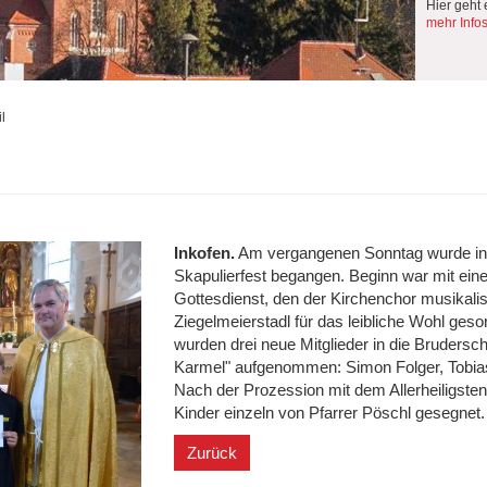
Hier geht 
mehr Info
l
Inkofen.
Am vergangenen Sonntag wurde in I
Skapulierfest begangen. Beginn war mit eine
Gottesdienst, den der Kirchenchor musikal
Ziegelmeierstadl für das leibliche Wohl ges
wurden drei neue Mitglieder in die Bruders
Karmel" aufgenommen: Simon Folger, Tobias
Nach der Prozession mit dem Allerheiligsten
Kinder einzeln von Pfarrer Pöschl gesegnet.
Zurück