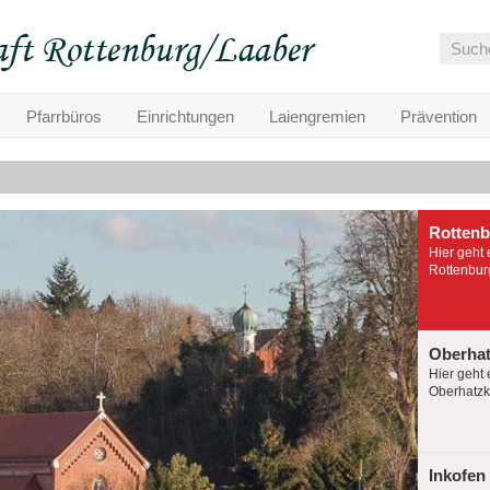
Pfarrbüros
Einrichtungen
Laiengremien
Prävention
Rotten
Hier geht 
Rottenburg
Oberha
Hier geht 
Oberhatzko
Inkofen