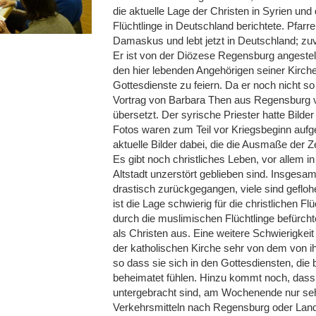
die aktuelle Lage der Christen in Syrien und d
Flüchtlinge in Deutschland berichtete. Pfa
Damaskus und lebt jetzt in Deutschland; zuvor
Er ist von der Diözese Regensburg angestell
den hier lebenden Angehörigen seiner Kirc
Gottesdienste zu feiern. Da er noch nicht so
Vortrag von Barbara Then aus Regensburg v
übersetzt. Der syrische Priester hatte Bilde
Fotos waren zum Teil vor Kriegsbeginn auf
aktuelle Bilder dabei, die die Ausmaße der Z
Es gibt noch christliches Leben, vor allem 
Altstadt unzerstört geblieben sind. Insgesamt
drastisch zurückgegangen, viele sind gefloh
ist die Lage schwierig für die christlichen Fl
durch die muslimischen Flüchtlinge befürcht
als Christen aus. Eine weitere Schwierigkeit 
der katholischen Kirche sehr von dem von i
so dass sie sich in den Gottesdiensten, die b
beheimatet fühlen. Hinzu kommt noch, dass 
untergebracht sind, am Wochenende nur sehr
Verkehrsmitteln nach Regensburg oder La