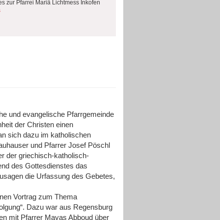
es zur Pfarrei Mariä Lichtmess Inkofen
s
sche und evangelische Pfarrgemeinde
heit der Christen einen
n sich dazu im katholischen
auhauser und Pfarrer Josef Pöschl
 der griechisch-katholisch-
rend des Gottesdienstes das
zusagen die Urfassung des Gebetes,
einen Vortrag zum Thema
erfolgung“. Dazu war aus Regensburg
n mit Pfarrer Mayas Abboud über