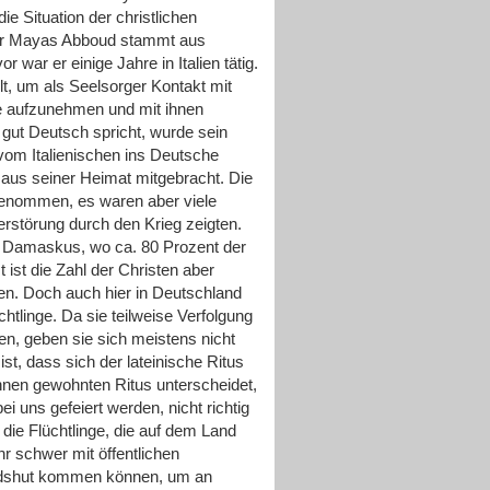
ie Situation der christlichen
rrer Mayas Abboud stammt aus
 war er einige Jahre in Italien tätig.
t, um als Seelsorger Kontakt mit
he aufzunehmen und mit ihnen
 gut Deutsch spricht, wurde sein
om Italienischen ins Deutsche
r aus seiner Heimat mitgebracht. Die
genommen, es waren aber viele
erstörung durch den Krieg zeigten.
in Damaskus, wo ca. 80 Prozent der
 ist die Zahl der Christen aber
en. Doch auch hier in Deutschland
üchtlinge. Da sie teilweise Verfolgung
en, geben sie sich meistens nicht
ist, dass sich der lateinische Ritus
hnen gewohnten Ritus unterscheidet,
ei uns gefeiert werden, nicht richtig
die Flüchtlinge, die auf dem Land
 schwer mit öffentlichen
ndshut kommen können, um an