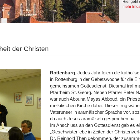
Hier geht 
mehr Info
l
eit der Christen
Rottenburg.
Jedes Jahr feiern die katholi
in Rottenburg in der Gebetswoche für die Ein
gemeinsamen Gottesdienst. Diesmal traf ma
Pfarrheim St. Georg. Neben Pfarrer Peter N
war auch Abouna Mayas Abboud, ein Priester
melkitischen Kirche dabei. Dieser trug wäh
Vaterunser in aramäischer Sprache vor, so
da auch Jesus aramäisch gesprochen hat.
Im Anschluss an den Gottesdienst gab es 
„Geschwisterliebe in Zeiten der Chris­ten­v
Dr. Reinhold Then gekommen, der zusamme