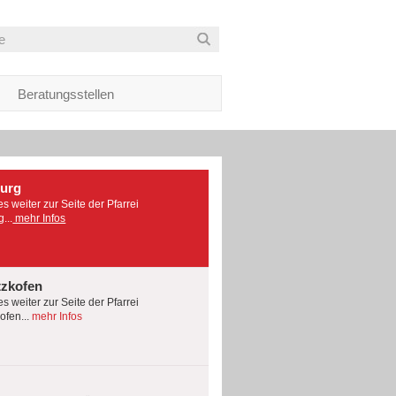
Beratungsstellen
burg
es weiter zur Seite der Pfarrei
...
mehr Infos
tzkofen
es weiter zur Seite der Pfarrei
fen...
mehr Infos