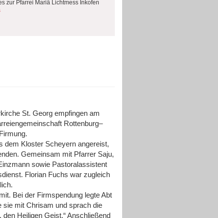
es zur Pfarrei Mariä Lichtmess Inkofen
s
arrkirche St. Georg empfingen am
arreiengemeinschaft Rottenburg–
Firmung.
s dem Kloster Scheyern angereist,
nden. Gemeinsam mit Pfarrer Saju,
 Einzmann sowie Pastoralassistent
esdienst. Florian Fuchs war zugleich
lich.
 mit. Bei der Firmspendung legte Abt
e sie mit Chrisam und sprach die
, den Heiligen Geist.“ Anschließend