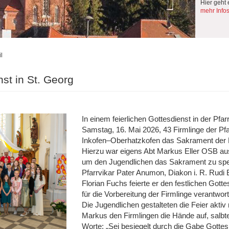
Hier geht 
mehr Info
l
nst in St. Georg
In einem feierlichen Gottesdienst in der Pf
Samstag, 16. Mai 2026, 43 Firmlinge der Pf
Inkofen–Oberhatzkofen das Sakrament der 
Hierzu war eigens Abt Markus Eller OSB au
um den Jugendlichen das Sakrament zu spe
Pfarrvikar Pater Anumon, Diakon i. R. Rudi
Florian Fuchs feierte er den festlichen Gott
für die Vorbereitung der Firmlinge verantwort
Die Jugendlichen gestalteten die Feier aktiv
Markus den Firmlingen die Hände auf, salbt
Worte: „Sei besiegelt durch die Gabe Gottes