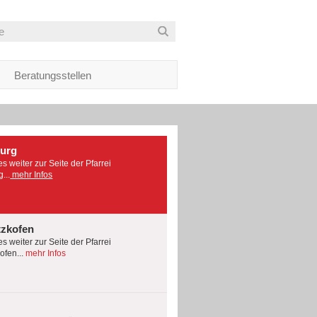
Beratungsstellen
burg
es weiter zur Seite der Pfarrei
...
mehr Infos
tzkofen
es weiter zur Seite der Pfarrei
fen...
mehr Infos