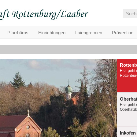
Pfarrbüros
Einrichtungen
Laiengremien
Prävention
Rotten
Hier geht 
Rottenburg
Oberha
Hier geht 
Oberhatzko
Inkofen