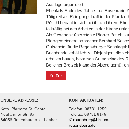
Ausflüge organisiert.
Ebenfalls Ende des Jahres hat Rosemarie Z
Tätigkeit als Reinigungskraft in der Pfarrkir
Pöschl bedankte sich bei ihr und ihrem Ehem
tatkräftig bei den Arbeiten in der Kirche unter
Als Geschenk überreichte Pfarrer Pöschl 
Pfarrgemeinderatssprecher Bernhard Sotzny
Gutschein für die Regensburger Sonntagsbibe
Buchhandel erhältlich ist. Diejenigen, die s
erhalten hatten, bekamen Gutscheine des R
Bei einer Brotzeit klang der Abend gemütlich
Zurück
UNSERE ADRESSE:
KONTAKTDATEN:
Kath. Pfarramt St. Georg
Telefon: 08781 1259
Neufahrner Str. 8a
Telefax: 08781 8145
84056 Rottenburg a. d. Laaber
rottenburg@
bistum-
regensburg.de