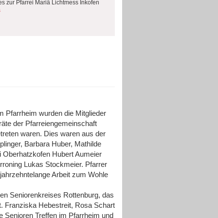
es zur Pfarrei Mariä Lichtmess Inkofen
s
im Pfarrheim wurden die Mitglieder
äte der Pfarreiengemeinschaft
etreten waren. Dies waren aus der
linger, Barbara Huber, Mathilde
rei Oberhatzkofen Hubert Aumeier
rroning Lukas Stockmeier. Pfarrer
e jahrzehntelange Arbeit zum Wohle
en Seniorenkreises Rottenburg, das
t. Franziska Hebestreit, Rosa Schart
ie Senioren Treffen im Pfarrheim und