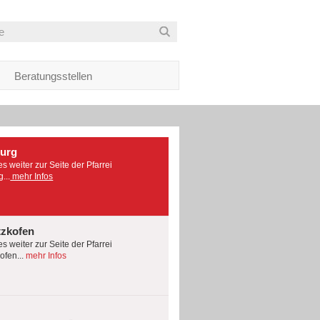
Beratungsstellen
burg
es weiter zur Seite der Pfarrei
...
mehr Infos
tzkofen
es weiter zur Seite der Pfarrei
fen...
mehr Infos