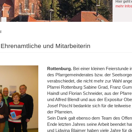
Hier geht 
mehr Info
l
hrenamtliche und Mitarbeiterin
Rottenburg.
Bei einer kleinen Feierstunde 
des Pfarrgemeinderates bzw. der Seelsorger
verabschiedet, die nicht mehr zur Wahl ang
Pfarrei Rottenburg Sabine Grad, Franz Gump
Haindl und Florian Schneider, aus der Pfar
und Alfred Blendl und aus der Expositur Obe
Josef Pöschl bedankte sich für die teilweis
der Pfarreien.
Sein Dank galt ebenso dem Team des Offen
Ende letzten Jahres seine Arbeit beendet ha
und Lidwina Blaimer haben viele Jahre für d